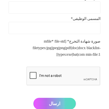
المسمى الوظيفى*
صورة شهادة التخرج* [mfile* file-std
filetypes:jpg|jpeg|png|pdf|doc|docx blacklist-
types:exe|bat|com min-file:1]