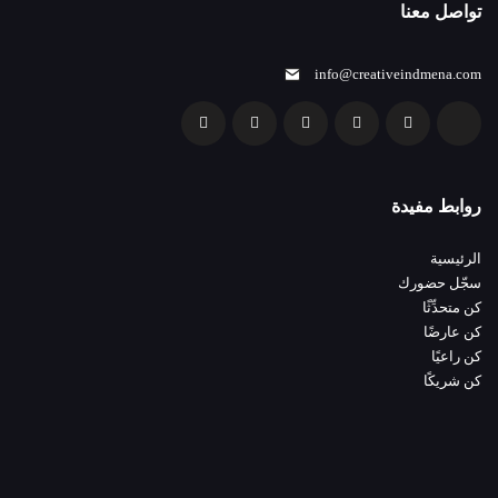
تواصل معنا
info@creativeindmena.com
روابط مفيدة
الرئيسية
سجّل حضورك
كن متحدِّثًا
كن عارضًا
كن راعيًا
كن شريكًا