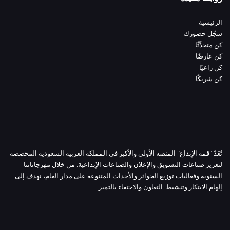
الرئيسية
سجّل حضورك
كن متحدِّثًا
كن عارضًا
كن راعيًا
كن شريكًا
تُعَدّ "قمة الإبداع" المنصة الأولى والأكبر في المملكة العربية السعودية المخصصة
لتعزيز صناعات التسويق والإعلان والصناعات الإبداعية. من خلال مهرجاناتنا
السنوية وفعاليات توزيع الجوائز والأحداث المتنوعة على مدار العام، نهدف إلى
إلهام الابتكار وتنشيط التعاون والاحتفاء بالتميز