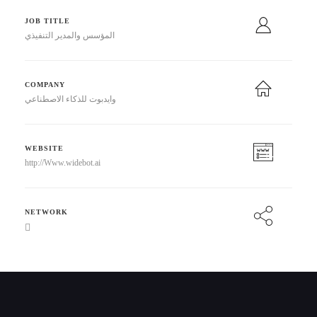
JOB TITLE
المؤسس والمدير التنفيذي
COMPANY
وايدبوت للذكاء الاصطناعي
WEBSITE
http://Www.widebot.ai
NETWORK