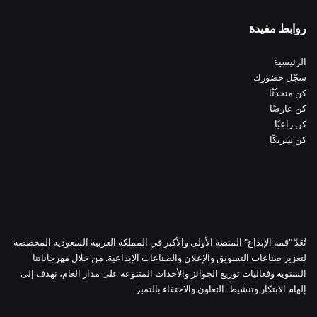
روابط مفيدة
الرئيسية
سجّل حضورك
كن متحدِّثًا
كن عارضًا
كن راعيًا
كن شريكًا
تُعَدّ "قمة الإبداع" المنصة الأولى والأكبر في المملكة العربية السعودية المخصصة
لتعزيز صناعات التسويق والإعلان والصناعات الإبداعية. من خلال مهرجاناتنا
السنوية وفعاليات توزيع الجوائز والأحداث المتنوعة على مدار العام، نهدف إلى
إلهام الابتكار وتنشيط التعاون والاحتفاء بالتميز